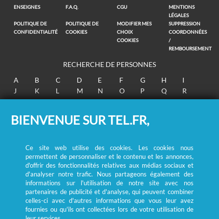
ENSEIGNES
F.A.Q.
CGU
MENTIONS
LÉGALES
POLITIQUE DE
POLITIQUE DE
MODIFIER MES
SUPPRESSION
CONFIDENTIALITÉ
COOKIES
CHOIX
COORDONNÉES
COOKIES
/
REMBOURSEMENT
RECHERCHE DE PERSONNES
A
B
C
D
E
F
G
H
I
J
K
L
M
N
O
P
Q
R
S
T
U
V
W
X
Y
Z
BIENVENUE SUR TEL.FR,
© Ecométrie 2026
Ce site web utilise des cookies. Les cookies nous
permettent de personnaliser et le contenu et les annonces,
d'offrir des fonctionnalités relatives aux médias sociaux et
d'analyser notre trafic. Nous partageons également des
informations sur l'utilisation de notre site avec nos
partenaires de publicité et d'analyse, qui peuvent combiner
celles-ci avec d'autres informations que vous leur avez
fournies ou qu'ils ont collectées lors de votre utilisation de
leur services.