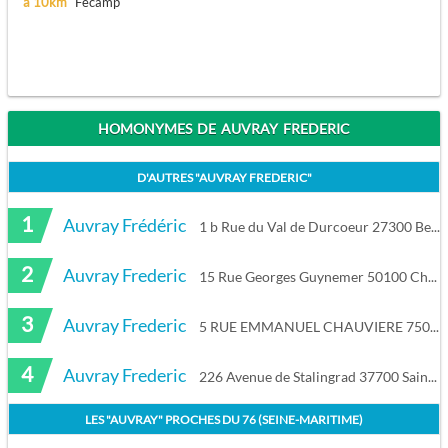
à 10km
Fécamp
HOMONYMES DE AUVRAY FREDERIC
D'AUTRES "
AUVRAY FREDERIC
"
1
Auvray Frédéric
1 b Rue du Val de Durcoeur 27300 Bernay
2
Auvray Frederic
15 Rue Georges Guynemer 50100 Cherbourg-Octeville
3
Auvray Frederic
5 RUE EMMANUEL CHAUVIERE 75015 Paris
4
Auvray Frederic
226 Avenue de Stalingrad 37700 Saint-Pierre-des-Corps
LES "
AUVRAY
" PROCHES DU
76 (SEINE-MARITIME)