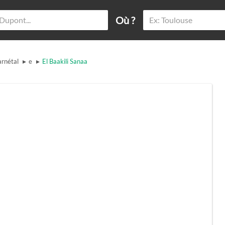
Où ?
▸
▸
rnétal
e
El Baakili Sanaa