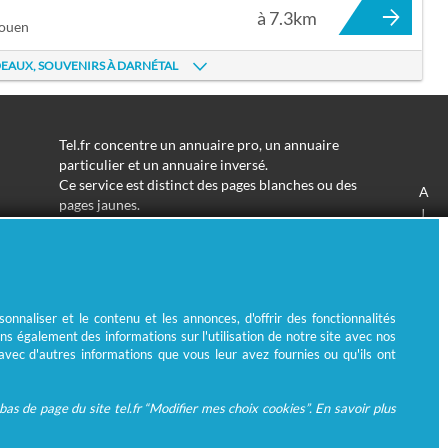
à 7.3km
Rouen
DEAUX, SOUVENIRS À DARNÉTAL
Tel.fr concentre un annuaire pro, un annuaire
particulier et un annuaire inversé.
Ce service est distinct des pages blanches ou des
A
pages jaunes.
J
Les informations utilisées peuvent donc varier en
S
fonction de votre navigation.
Trouver une adresse de particulier n'aura jamais été
aussi simple.
Tel.fr vous permet de trouver une adresse avec un
nnaliser et le contenu et les annonces, d'offrir des fonctionnalités
nom ou un métier.
ns également des informations sur l'utilisation de notre site avec nos
Enfin, l'annuaire inversé permet de trouver l'identité
 avec d'autres informations que vous leur avez fournies ou qu'ils ont
derrière un numéro de téléphone inconnu.
as de page du site tel.fr “Modifier mes choix cookies”. En savoir plus
© Ecométrie 2026