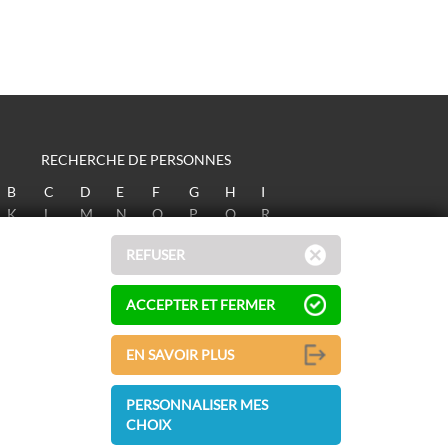
RECHERCHE DE PERSONNES
B
C
D
E
F
G
H
I
K
L
M
N
O
P
Q
R
T
U
V
W
X
Y
Z
REFUSER
ACCEPTER ET FERMER
EN SAVOIR PLUS
PERSONNALISER MES
CHOIX