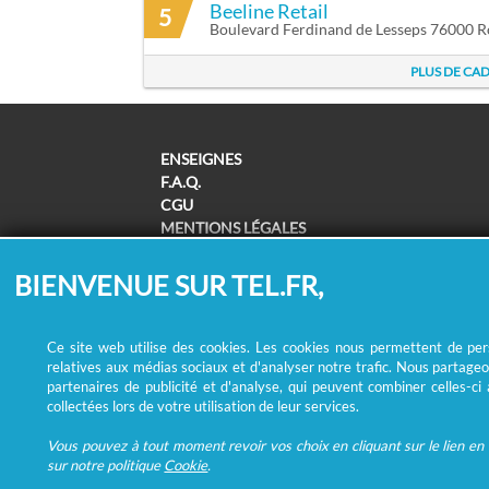
Beeline Retail
5
Boulevard Ferdinand de Lesseps 76000 
PLUS DE CA
ENSEIGNES
F.A.Q.
CGU
MENTIONS LÉGALES
POLITIQUE DE CONFIDENTIALITÉ
POLITIQUE DE COOKIES
BIENVENUE SUR TEL.FR,
MODIFIER MES CHOIX COOKIES
SUPPRESSION COORDONNÉES /
REMBOURSEMENT
Ce site web utilise des cookies. Les cookies nous permettent de perso
relatives aux médias sociaux et d'analyser notre trafic. Nous partageo
partenaires de publicité et d'analyse, qui peuvent combiner celles-ci
collectées lors de votre utilisation de leur services.
Vous pouvez à tout moment revoir vos choix en cliquant sur le lien en b
sur notre politique
Cookie
.