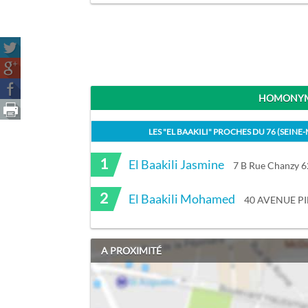
HOMONYME
LES "
EL BAAKILI
" PROCHES DU
76 (SEINE
1
El Baakili Jasmine
7 B Rue Chanzy 6
2
El Baakili Mohamed
40 AVENUE P
A PROXIMITÉ