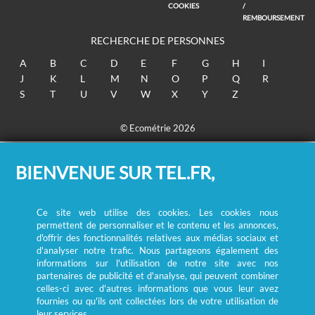
COOKIES
/
REMBOURSEMENT
RECHERCHE DE PERSONNES
A
B
C
D
E
F
G
H
I
J
K
L
M
N
O
P
Q
R
S
T
U
V
W
X
Y
Z
© Ecométrie 2026
BIENVENUE SUR TEL.FR,
Ce site web utilise des cookies. Les cookies nous
permettent de personnaliser et le contenu et les annonces,
d'offrir des fonctionnalités relatives aux médias sociaux et
d'analyser notre trafic. Nous partageons également des
informations sur l'utilisation de notre site avec nos
partenaires de publicité et d'analyse, qui peuvent combiner
celles-ci avec d'autres informations que vous leur avez
fournies ou qu'ils ont collectées lors de votre utilisation de
leur services.