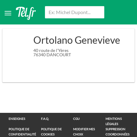
Ortolano Genevieve
40 route de l'Yères
76340
DANCOURT
ENSEIGNES
F.A.Q.
CGU
MENTIONS
LÉGALES
POLITIQUE DE
POLITIQUE DE
MODIFIER MES
SUPPRESSION
CONFIDENTIALITÉ
COOKIES
CHOIX
COORDONNÉES