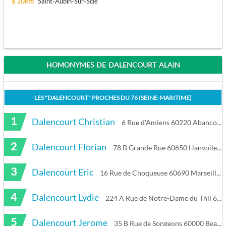
à 10km
Saint-Aubin-Sur-Scie
HOMONYMES DE DALENCOURT ALAIN
LES "
DALENCOURT
" PROCHES DU
76 (SEINE-MARITIME)
1
Dalencourt Christian
6 Rue d'Amiens 60220 Abancourt
2
Dalencourt Florian
78 B Grande Rue 60650 Hanvoile
3
Dalencourt Eric
16 Rue de Choqueuse 60690 Marseille-en-Beauvaisis
4
Dalencourt Lydie
224 A Rue de Notre-Dame du Thil 60000 Beauvais
5
Dalencourt Jerome
35 B Rue de Songeons 60000 Beauvais