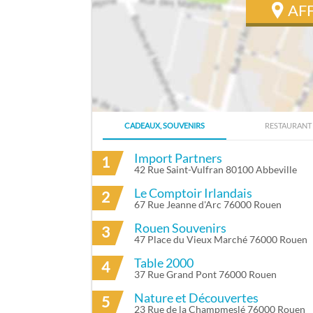
AF
CADEAUX, SOUVENIRS
RESTAURANT
ITINÉRAIRE VERS DEBURE FRANCIS À C
Import Partners
1
42 Rue Saint-Vulfran 80100 Abbeville
Le Comptoir Irlandais
2
67 Rue Jeanne d'Arc 76000 Rouen
Rouen Souvenirs
3
47 Place du Vieux Marché 76000 Rouen
Table 2000
4
37 Rue Grand Pont 76000 Rouen
Nature et Découvertes
5
23 Rue de la Champmeslé 76000 Rouen