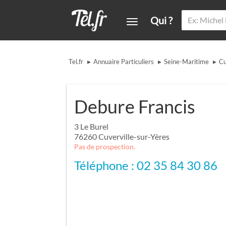
Qui ?
▸
▸
▸
Tel.fr
Annuaire Particuliers
Seine-Maritime
Cu
Debure Francis
3 Le Burel
76260
Cuverville-sur-Yères
Pas de prospection.
Téléphone : 02 35 84 30 86