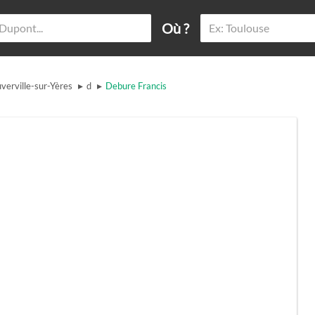
Où ?
▸
▸
verville-sur-Yères
d
Debure Francis