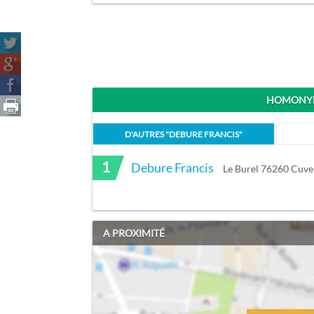
HOMONYM
D'AUTRES "
DEBURE FRANCIS
"
1
Debure Francis
Le Burel 76260 Cuver
A PROXIMITÉ