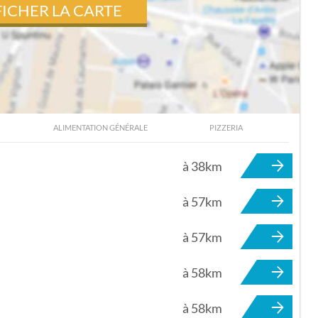
FICHER LA CARTE
ALIMENTATION GÉNÉRALE
PIZZERIA
UVERVILLE-SUR-YÈRES
à 38km
à 57km
à 57km
à 58km
à 58km