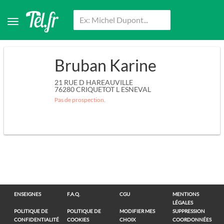
Bruban Karine
21 RUE D HAREAUVILLE
76280
CRIQUETOT L ESNEVAL
Pas de prospection.
ENSEIGNES
F.A.Q.
CGU
MENTIONS
LÉGALES
POLITIQUE DE
POLITIQUE DE
MODIFIER MES
SUPPRESSION
CONFIDENTIALITÉ
COOKIES
CHOIX
COORDONNÉES