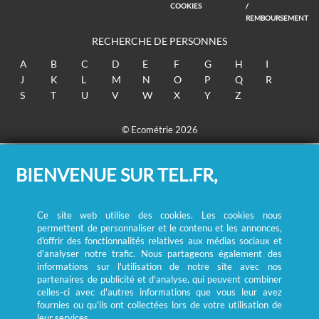
COOKIES
/
REMBOURSEMENT
RECHERCHE DE PERSONNES
A
B
C
D
E
F
G
H
I
J
K
L
M
N
O
P
Q
R
S
T
U
V
W
X
Y
Z
© Ecométrie 2026
BIENVENUE SUR TEL.FR,
Ce site web utilise des cookies. Les cookies nous
permettent de personnaliser et le contenu et les annonces,
d'offrir des fonctionnalités relatives aux médias sociaux et
d'analyser notre trafic. Nous partageons également des
informations sur l'utilisation de notre site avec nos
partenaires de publicité et d'analyse, qui peuvent combiner
celles-ci avec d'autres informations que vous leur avez
fournies ou qu'ils ont collectées lors de votre utilisation de
leur services.