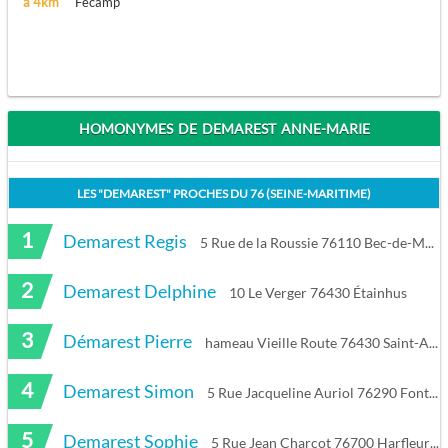
à 4km
Fécamp
HOMONYMES DE DEMAREST ANNE-MARIE
LES "
DEMAREST
" PROCHES DU
76 (SEINE-MARITIME)
1
Demarest Regis
5 Rue de la Roussie 76110 Bec-de-Mortagne
2
Demarest Delphine
10 Le Verger 76430 Étainhus
3
Démarest Pierre
hameau Vieille Route 76430 Saint-Aubin-Routot
4
Demarest Simon
5 Rue Jacqueline Auriol 76290 Fontaine-la-Mallet
5
Demarest Sophie
5 Rue Jean Charcot 76700 Harfleur