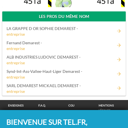
LES PROS DU MÊME NOM
LA GRAPPE D OR SOPHIE DEMAREST -
entreprise
Fernand Demarest -
entreprise
ALB INDUSTRIES LUDOVIC DEMAREST -
entreprise
Synd-Int-Ass-Vallee-Haut-Liger Demarest -
entreprise
SARL DEMAREST MICKAEL DEMAREST -
entreprise
ENSEIGNES
F.A.Q.
CGU
MENTIONS
LÉGALES
POLITIQUE DE
POLITIQUE DE
MODIFIER MES
SUPPRESSION
BIENVENUE SUR TEL.FR,
CONFIDENTIALITÉ
COOKIES
CHOIX
COORDONNÉES
COOKIES
/