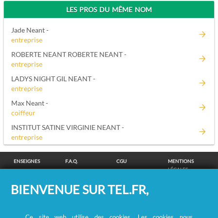
LES PROS DU MÊME NOM
Jade Neant -
entreprise
ROBERTE NEANT ROBERTE NEANT -
entreprise
LADYS NIGHT GIL NEANT -
entreprise
Max Neant -
coiffeur
INSTITUT SATINE VIRGINIE NEANT -
entreprise
ENSEIGNES
F.A.Q.
CGU
MENTIONS
LÉGALES
POLITIQUE DE
POLITIQUE DE
MODIFIER MES
SUPPRESSION
BIENVENUE SUR TEL.FR,
CONFIDENTIALITÉ
COOKIES
CHOIX
COORDONNÉES
COOKIES
/
REMBOURSEMENT
Ce site web utilise des cookies. Les cookies nous