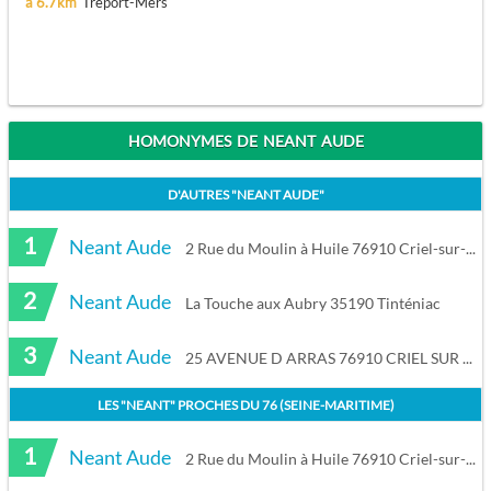
à 6.7km
Tréport-Mers
HOMONYMES DE NEANT AUDE
D'AUTRES "
NEANT AUDE
"
1
Neant Aude
2 Rue du Moulin à Huile 76910 Criel-sur-Mer
2
Neant Aude
La Touche aux Aubry 35190 Tinténiac
3
Neant Aude
25 AVENUE D ARRAS 76910 CRIEL SUR MER
LES "
NEANT
" PROCHES DU
76 (SEINE-MARITIME)
1
Neant Aude
2 Rue du Moulin à Huile 76910 Criel-sur-Mer