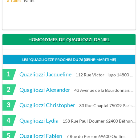
à 10km
Yvetot
HOMONYMES DE QUAGLIOZZI DANIEL
LES "
QUAGLIOZZI
" PROCHES DU
76 (SEINE-MARITIME)
1
Quagliozzi Jacqueline
112 Rue Victor Hugo 14800 Deauville
2
Quagliozzi Alexander
43 Avenue de la Bourdonnais 75007 Paris
3
Quagliozzi Christopher
33 Rue Chaptal 75009 Paris
4
Quagliozzi Lydia
158 Rue Paul Doumer 62400 Béthune
5
Quagliozzi Fabien
7 Rue du Perron 69600 Oullins