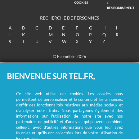
COOKIES
/
REMBOURSEMENT
RECHERCHE DE PERSONNES
A
B
C
D
E
F
G
H
I
J
K
L
M
N
O
P
Q
R
S
T
U
V
W
X
Y
Z
© Ecométrie 2026
BIENVENUE SUR TEL.FR,
Ce site web utilise des cookies. Les cookies nous
permettent de personnaliser et le contenu et les annonces,
d'offrir des fonctionnalités relatives aux médias sociaux et
d'analyser notre trafic. Nous partageons également des
informations sur l'utilisation de notre site avec nos
partenaires de publicité et d'analyse, qui peuvent combiner
celles-ci avec d'autres informations que vous leur avez
fournies ou qu'ils ont collectées lors de votre utilisation de
leur services.