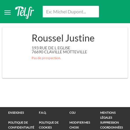
Roussel Justine
193 RUE DE L EGLISE
76690
CLAVILLE MOTTEVILLE
Pas de prospection.
ENSEIGNES
F.A.Q.
CGU
MENTIONS
LÉGALES
POLITIQUE DE
POLITIQUE DE
MODIFIER MES
SUPPRESSION
CONFIDENTIALITÉ
COOKIES
CHOIX
COORDONNÉES