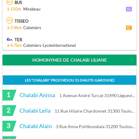
BUS
à 150m
Mirabeau
TISSEO
à 3.4km
Colomiers
TER
à 4.7km
Colomiers-Lycéeinternational
HOMONYMES DE CHALABI LILIANE
LES "
CHALABI
" PROCHES DU
31 (HAUTE-GARONNE)
1
Chalabi Anissa
1 Avenue André Turcat 31490 Léguevin
2
Chalabi Leila
11 Rue Hilaire Chardonnet 31300 Toulouse
3
Chalabi Alain
3 Rue Anna Politkovskaia 31200 Toulouse