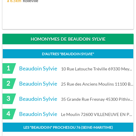
à 6.5km
Rolleville
HOMONYMES DE BEAUDOIN SYLVIE
D'AUTRES "
BEAUDOIN SYLVIE
"
1
Beaudoin Sylvie
10 Rue Latouche Tréville 69330 Meyzieu
2
Beaudoin Sylvie
25 Rue des Anciens Moulins 11100 Bages
3
Beaudoin Sylvie
35 Grande Rue Fresnay 45300 Pithiviers le Vieil
4
Beaudoin Sylvie
Le Moulin 72600 VILLENEUVE EN PERSEIGNE
LES "
BEAUDOIN
" PROCHES DU
76 (SEINE-MARITIME)