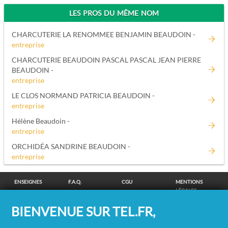
LES PROS DU MÊME NOM
CHARCUTERIE LA RENOMMEE BENJAMIN BEAUDOIN -
entreprise
CHARCUTERIE BEAUDOIN PASCAL PASCAL JEAN PIERRE
BEAUDOIN -
entreprise
LE CLOS NORMAND PATRICIA BEAUDOIN -
entreprise
Hélène Beaudoin -
entreprise
ORCHIDÉA SANDRINE BEAUDOIN -
entreprise
ENSEIGNES
F.A.Q.
CGU
MENTIONS
LÉGALES
POLITIQUE DE
POLITIQUE DE
MODIFIER MES
SUPPRESSION
BIENVENUE SUR TEL.FR,
CONFIDENTIALITÉ
COOKIES
CHOIX
COORDONNÉES
COOKIES
/
REMBOURSEMENT