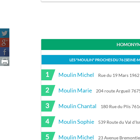
HOMONYME
LES "
MOULIN
" PROCHES DU
76 (SEINE-
1
Moulin Michel
Rue du 19 Mars 1962
2
Moulin Marie
204 route Argueil 76
3
Moulin Chantal
180 Rue du Plis 761
4
Moulin Sophie
539 Route du Val d'I
5
Moulin Michel
23 Avenue Bremontie