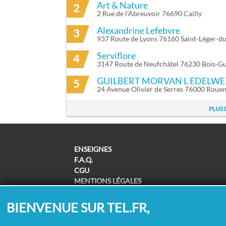
Art & Nature
2
2 Rue de l'Abreuvoir 76690 Cailly
Alexandrine Lefebvre
3
937 Route de Lyons 76160 Saint-Léger-d
Serviflore
4
3147 Route de Neufchâtel 76230 Bois-G
GUILBERT MORVAN L EDELWE
5
24 Avenue Olivier de Serres 76000 Roue
PLUS 
ENSEIGNES
F.A.Q.
CGU
MENTIONS LÉGALES
POLITIQUE DE CONFIDENTIALITÉ
POLITIQUE DE COOKIES
BIENVENUE SUR TEL.FR,
MODIFIER MES CHOIX COOKIES
SUPPRESSION COORDONNÉES /