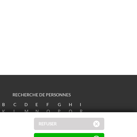
RECHERCHE DE PERSONNES
B
C
D
E
F
G
H
I
K
L
M
N
O
P
Q
R
T
U
V
W
X
Y
Z
REFUSER