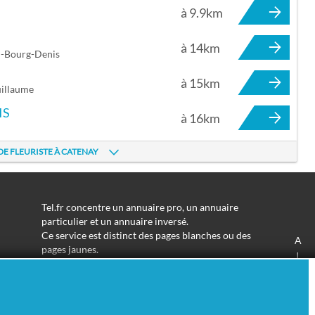
à 9.9km
à 14km
u-Bourg-Denis
à 15km
uillaume
IS
à 16km
n
DE FLEURISTE À CATENAY
Tel.fr concentre un annuaire pro, un annuaire
particulier et un annuaire inversé.
Ce service est distinct des pages blanches ou des
A
pages jaunes.
J
Les informations utilisées peuvent donc varier en
S
fonction de votre navigation.
Trouver une adresse de particulier n'aura jamais été
aussi simple.