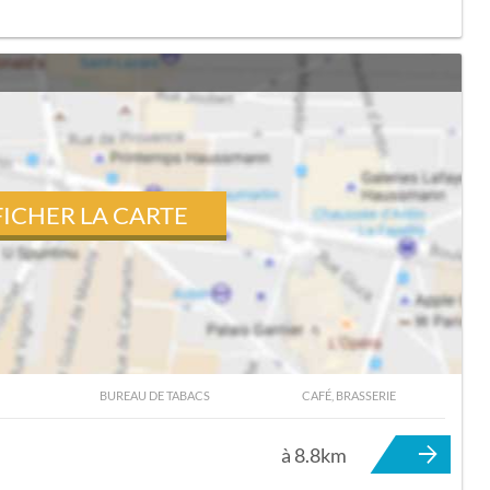
FICHER LA CARTE
BUREAU DE TABACS
CAFÉ, BRASSERIE
 CATENAY
à 8.8km