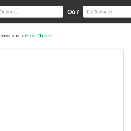
Où ?
▸
▸
tenay
m
Moulin Christele