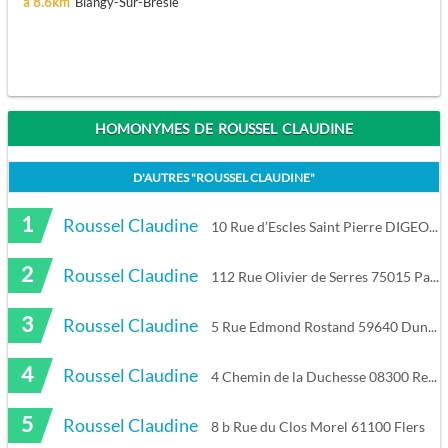
à 8.6km
Blangy-Sur-Bresle
HOMONYMES DE ROUSSEL CLAUDINE
D'AUTRES "
ROUSSEL CLAUDINE
"
1
Roussel Claudine
10 Rue d’Escles Saint Pierre DIGEON 80290 Morvillers-Saint-Saturnin
2
Roussel Claudine
112 Rue Olivier de Serres 75015 Paris
3
Roussel Claudine
5 Rue Edmond Rostand 59640 Dunkerque
4
Roussel Claudine
4 Chemin de la Duchesse 08300 Rethel
5
Roussel Claudine
8 b Rue du Clos Morel 61100 Flers