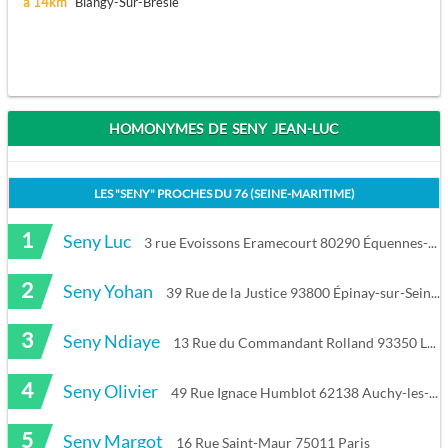
à 14km
Blangy-Sur-Bresle
HOMONYMES DE SENY JEAN-LUC
LES "
SENY
" PROCHES DU
76 (SEINE-MARITIME)
1
Seny Luc
3 rue Evoissons Eramecourt 80290 Équennes-Éramecourt
2
Seny Yohan
39 Rue de la Justice 93800 Épinay-sur-Seine
3
Seny Ndiaye
13 Rue du Commandant Rolland 93350 Le Bourget
4
Seny Olivier
49 Rue Ignace Humblot 62138 Auchy-les-Mines
5
Seny Margot
16 Rue Saint-Maur 75011 Paris