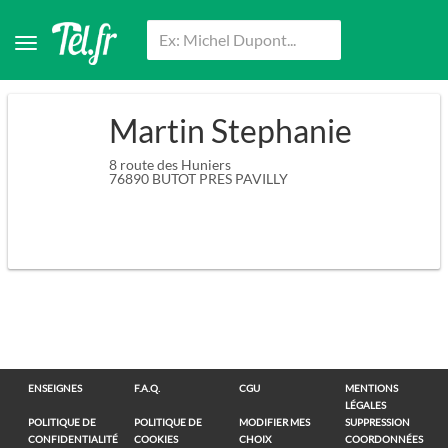
Martin Stephanie
8 route des Huniers
76890
BUTOT PRES PAVILLY
ENSEIGNES
F.A.Q.
CGU
MENTIONS
LÉGALES
POLITIQUE DE
POLITIQUE DE
MODIFIER MES
SUPPRESSION
CONFIDENTIALITÉ
COOKIES
CHOIX
COORDONNÉES