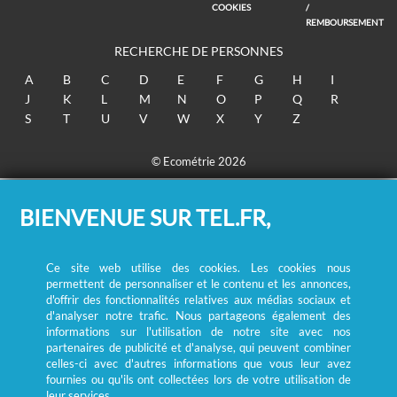
COOKIES
/
REMBOURSEMENT
RECHERCHE DE PERSONNES
A
B
C
D
E
F
G
H
I
J
K
L
M
N
O
P
Q
R
S
T
U
V
W
X
Y
Z
© Ecométrie 2026
BIENVENUE SUR TEL.FR,
Ce site web utilise des cookies. Les cookies nous
permettent de personnaliser et le contenu et les annonces,
d'offrir des fonctionnalités relatives aux médias sociaux et
d'analyser notre trafic. Nous partageons également des
informations sur l'utilisation de notre site avec nos
partenaires de publicité et d'analyse, qui peuvent combiner
celles-ci avec d'autres informations que vous leur avez
fournies ou qu'ils ont collectées lors de votre utilisation de
leur services.