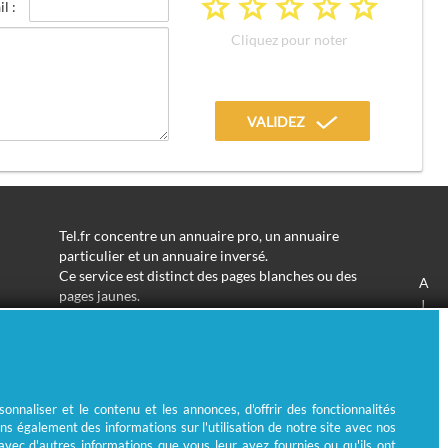
a
a
a
a
a
l :
Cliquez pour noter
VALIDEZ
Tel.fr concentre un annuaire pro, un annuaire
particulier et un annuaire inversé.
Ce service est distinct des pages blanches ou des
A
pages jaunes.
J
Les informations utilisées peuvent donc varier en
S
fonction de votre navigation.
Trouver une adresse de particulier n'aura jamais été
aussi simple.
Tel.fr vous permet de trouver une adresse avec un
nnaliser et le contenu et les annonces, d'offrir des fonctionnalités
nom ou un métier.
ns également des informations sur l'utilisation de notre site avec nos
Enfin, l'annuaire inversé permet de trouver l'identité
 avec d'autres informations que vous leur avez fournies ou qu'ils ont