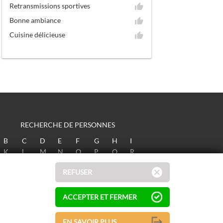
Retransmissions sportives
Bonne ambiance
Cuisine délicieuse
RECHERCHE DE PERSONNES
B
C
D
E
F
G
H
I
K
L
M
N
O
P
Q
R
T
U
V
W
X
Y
Z
REFUSER
ACCEPTER ET FERMER
EN SAVOIR PLUS