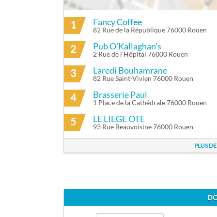
Fancy Coffee
1
ITINÉRAIRE VERS JULIE OLIVA À ROUEN
VÉLOS EN LIBRE-SERVICE PROCHES DE J
82 Rue de la République 76000 Rouen
Pub O'Kallaghan's
2
Cy'clic 05- Hotel De Ville
à 140m
2 Rue de l'Hôpital 76000 Rouen
Cy'clic 22 - Cathedrale
à 380m
Laredi Bouhamrane
3
82 Rue Saint-Vivien 76000 Rouen
Brasserie Paul
4
1 Place de la Cathédrale 76000 Rouen
LE LIEGE OTE
5
93 Rue Beauvoisine 76000 Rouen
PLUS DE
DO