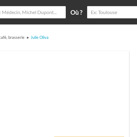
Où ?
▸
café, brasserie
Julie Oliva